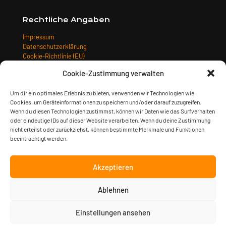
Rechtliche Angaben
Impressum
Datenschutzerklärung
Cookie-Richtlinie (EU)
Allgemeine Geschäftsbedingungen
Cookie-Zustimmung verwalten
Widerrufsbelehrung
Versandarten
Um dir ein optimales Erlebnis zu bieten, verwenden wir Technologien wie
Zahlungsarten
Cookies, um Geräteinformationen zu speichern und/oder darauf zuzugreifen.
Wenn du diesen Technologien zustimmst, können wir Daten wie das Surfverhalten
oder eindeutige IDs auf dieser Website verarbeiten. Wenn du deine Zustimmung
nicht erteilst oder zurückziehst, können bestimmte Merkmale und Funktionen
beeinträchtigt werden.
Akzeptieren
Ablehnen
© 2023 Sturm & Klang Musikverlag GmbH | gestaltet von
Kimsy
& Monty Designagentur
| alle Preise inkl. der gesetzlichen
MwSt.
Einstellungen ansehen