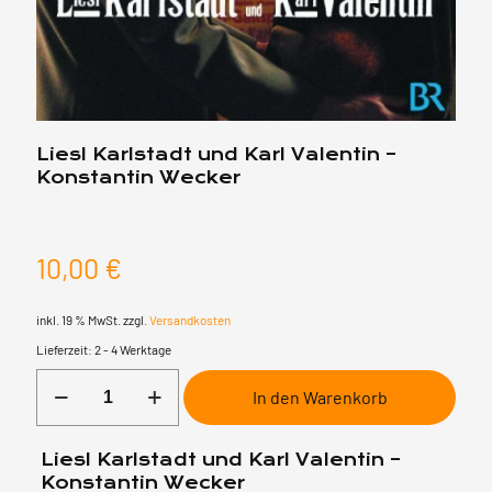
Liesl Karlstadt und Karl Valentin –
Konstantin Wecker
10,00
€
inkl. 19 % MwSt.
zzgl.
Versandkosten
Lieferzeit:
2 - 4 Werktage
Liesl
In den Warenkorb
Karlstadt
und
Karl
Liesl Karlstadt und Karl Valentin –
Valentin
Konstantin Wecker
-