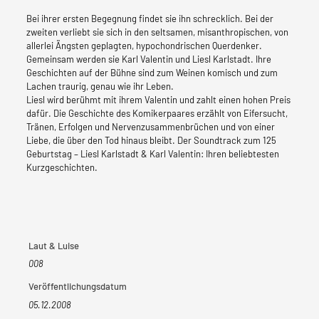
Konstantin
Bei ihrer ersten Begegnung findet sie ihn schrecklich. Bei der
Wecker
zweiten verliebt sie sich in den seltsamen, misanthropischen, von
Menge
allerlei Ängsten geplagten, hypochondrischen Querdenker.
Gemeinsam werden sie Karl Valentin und Liesl Karlstadt. Ihre
Geschichten auf der Bühne sind zum Weinen komisch und zum
Lachen traurig, genau wie ihr Leben.
Liesl wird berühmt mit ihrem Valentin und zahlt einen hohen Preis
dafür. Die Geschichte des Komikerpaares erzählt von Eifersucht,
Tränen, Erfolgen und Nervenzusammenbrüchen und von einer
Liebe, die über den Tod hinaus bleibt. Der Soundtrack zum 125
Geburtstag – Liesl Karlstadt & Karl Valentin: Ihren beliebtesten
Kurzgeschichten.
Laut & Luise
008
Veröffentlichungsdatum
05.12.2008