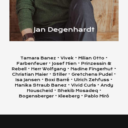
Jan Degenhardt
Tamara Banez • Vivek • Milian Otto •
Farbenfeuer • Josef Hien • Prinzessin &
Rebell • Herr Wolfgang • Nadine Fingerhut •
Christian Maier • Stiller • Gretchens Pudel •
Isa Jansen • Boxi Barré • Ulrich Zehfuss •
Hanika Straub Banez • Vivid Curls • Andy
Houscheid • Shekib Mosadeq •
Bogensberger • Kleeberg • Pablo Miró