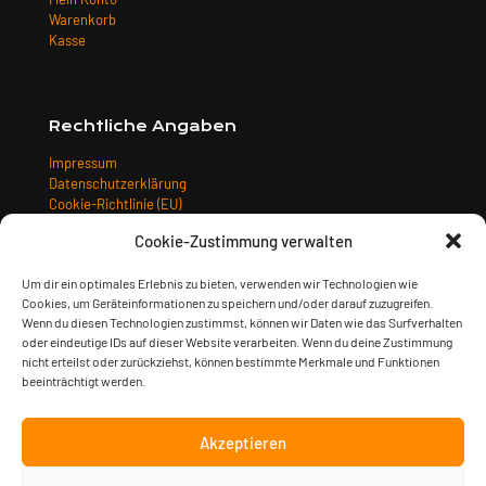
Warenkorb
Kasse
Rechtliche Angaben
Impressum
Datenschutzerklärung
Cookie-Richtlinie (EU)
Allgemeine Geschäftsbedingungen
Cookie-Zustimmung verwalten
Widerrufsbelehrung
Versandarten
Um dir ein optimales Erlebnis zu bieten, verwenden wir Technologien wie
Zahlungsarten
Cookies, um Geräteinformationen zu speichern und/oder darauf zuzugreifen.
Wenn du diesen Technologien zustimmst, können wir Daten wie das Surfverhalten
oder eindeutige IDs auf dieser Website verarbeiten. Wenn du deine Zustimmung
nicht erteilst oder zurückziehst, können bestimmte Merkmale und Funktionen
beeinträchtigt werden.
Akzeptieren