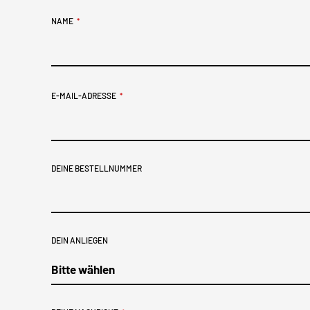
NAME
*
E-MAIL-ADRESSE
*
E
DEINE BESTELLNUMMER
M
A
I
DEIN ANLIEGEN
L
A
D
D