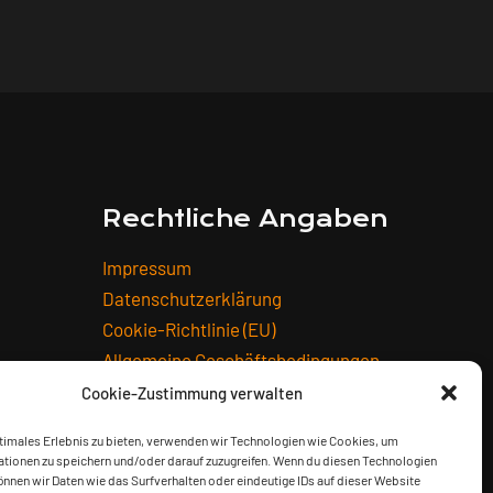
Rechtliche Angaben
Impressum
Datenschutzerklärung
Cookie-Richtlinie (EU)
Allgemeine Geschäftsbedingungen
Widerrufsbelehrung
Cookie-Zustimmung verwalten
Versandarten
timales Erlebnis zu bieten, verwenden wir Technologien wie Cookies, um
Zahlungsarten
tionen zu speichern und/oder darauf zuzugreifen. Wenn du diesen Technologien
nnen wir Daten wie das Surfverhalten oder eindeutige IDs auf dieser Website