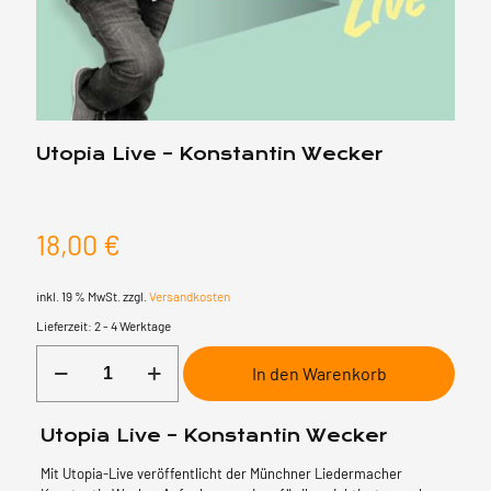
Utopia Live – Konstantin Wecker
18,00
€
inkl. 19 % MwSt.
zzgl.
Versandkosten
Lieferzeit:
2 - 4 Werktage
Utopia
In den Warenkorb
Live
-
Konstantin
Utopia Live – Konstantin Wecker
Wecker
Menge
Mit Utopia-Live veröffentlicht der Münchner Liedermacher