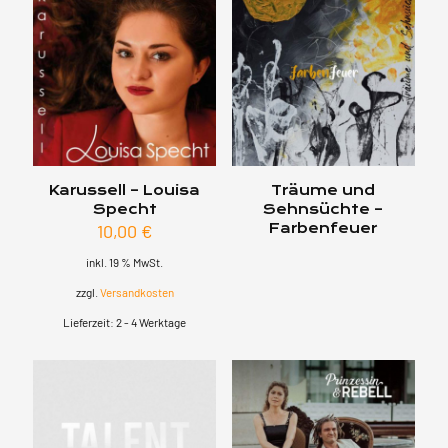
Karussell – Louisa
Träume und
Specht
Sehnsüchte –
10,00
€
Farbenfeuer
inkl. 19 % MwSt.
zzgl.
Versandkosten
Lieferzeit:
2 - 4 Werktage