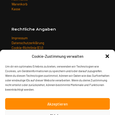
Warenkorb
Kasse
Rechtliche Angaben
Impressum
Datenschutzerklärung
Cookie-Richtlinie (EU)
Allgemeine Geschäftsbedingungen
Cookie-Zustimmung verwalten
Widerrufsbelehrung
Versandarten
Um dir ein optimales Erlebnis zu bieten, verwenden wir Technologien wie
Zahlungsarten
Cookies, um Geräteinformationen zu speichern und/oder darauf zuzugreifen.
Wenn du diesen Technologien zustimmst, können wir Daten wie das Surfverhalten
oder eindeutige IDs auf dieser Website verarbeiten. Wenn du deine Zustimmung
nicht erteilst oder zurückziehst, können bestimmte Merkmale und Funktionen
beeinträchtigt werden.
Akzeptieren