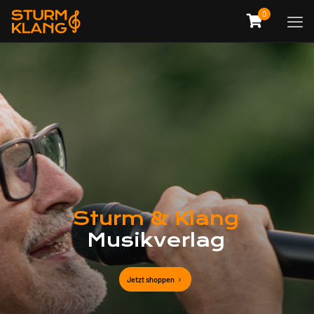
0
Sturm & Klang
Musikverlag
Jetzt shoppen