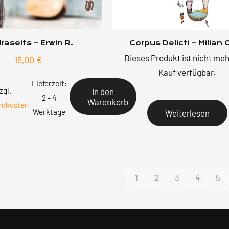
raseits – Erwin R.
Corpus Delicti – Milian 
Dieses Produkt ist nicht me
15,00
€
Kauf verfügbar.
Lieferzeit:
zgl.
In den
2 - 4
Warenkorb
ndkosten
Werktage
Weiterlesen
1
2
3
4
5