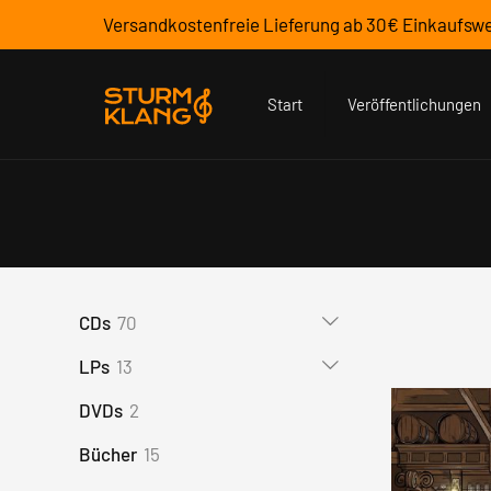
Versandkostenfreie Lieferung ab 30€ Einkaufswe
Start
Veröffentlichungen
70
CDs
70
Produkte
13
LPs
13
Produkte
2
DVDs
2
Produkte
15
Bücher
15
Produkte