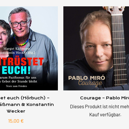
tet euch (Hörbuch) –
Courage – Pablo Mir
Käßmann & Konstantin
Dieses Produkt ist nicht me
Wecker
Kauf verfügbar.
15,00
€