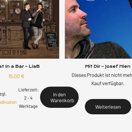
t in a Bar – LiaB
Mit Dir – Josef Hien
Dieses Produkt ist nicht me
15,00
€
Kauf verfügbar.
Lieferzeit:
zgl.
In den
2 - 4
Warenkorb
ndkosten
Werktage
Weiterlesen