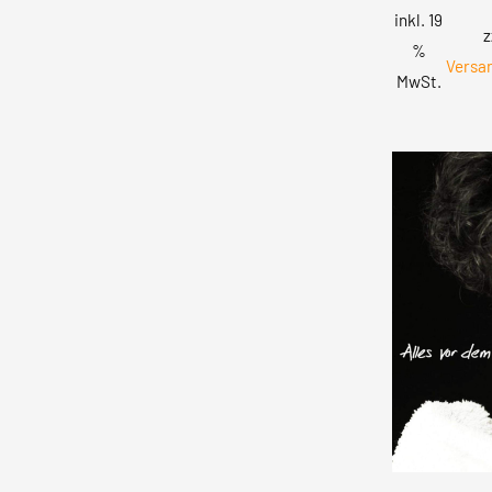
inkl. 19
z
%
Versa
MwSt.