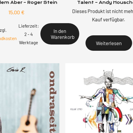
 dem Aber – Roger Stein
Talent – Andy Housch
Dieses Produkt ist nicht me
15,00
€
Kauf verfügbar.
Lieferzeit:
zgl.
In den
2 - 4
Warenkorb
ndkosten
Werktage
Weiterlesen