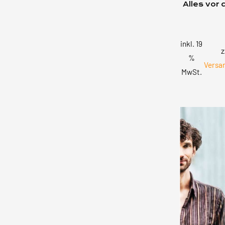
Alles vor
inkl. 19
z
%
Versa
MwSt.