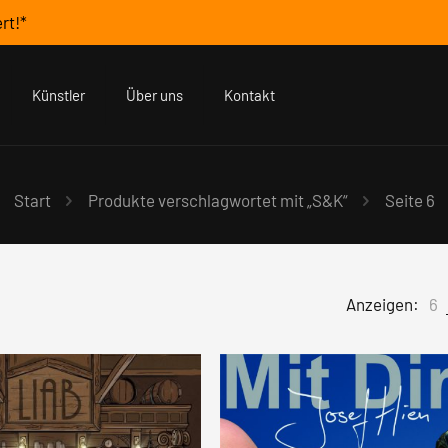
rt!*
Künstler
Über uns
Kontakt
Start
Produkte verschlagwortet mit „S&K“
Seite 6
Anzeigen:
6