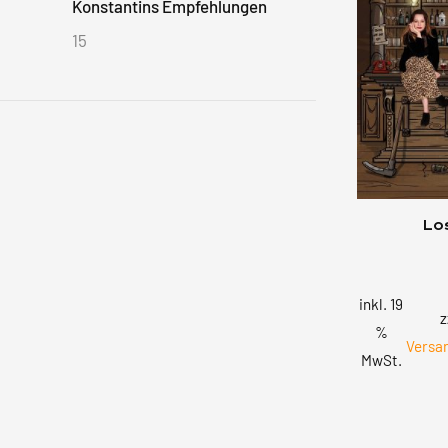
Konstantins Empfehlungen
15
15
Produkte
Los
inkl. 19
z
%
Versa
MwSt.