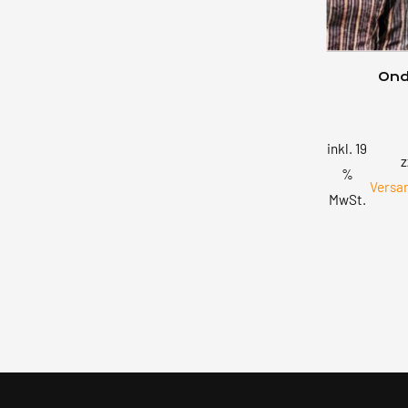
Ond
inkl. 19
z
%
Versa
MwSt.