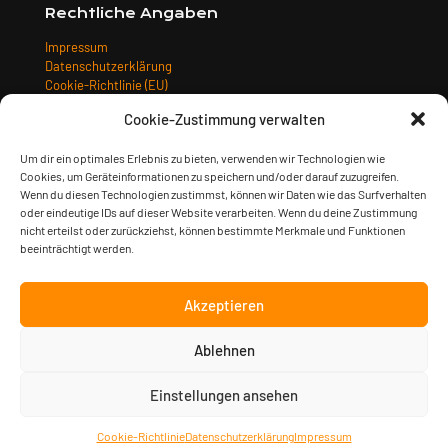
Rechtliche Angaben
Impressum
Datenschutzerklärung
Cookie-Richtlinie (EU)
Allgemeine Geschäftsbedingungen
Cookie-Zustimmung verwalten
Widerrufsbelehrung
Versandarten
Um dir ein optimales Erlebnis zu bieten, verwenden wir Technologien wie
Zahlungsarten
Cookies, um Geräteinformationen zu speichern und/oder darauf zuzugreifen.
Wenn du diesen Technologien zustimmst, können wir Daten wie das Surfverhalten
oder eindeutige IDs auf dieser Website verarbeiten. Wenn du deine Zustimmung
nicht erteilst oder zurückziehst, können bestimmte Merkmale und Funktionen
beeinträchtigt werden.
Akzeptieren
Ablehnen
© 2023 Sturm & Klang Musikverlag GmbH | gestaltet von
Kimsy
& Monty Designagentur
| alle Preise inkl. der gesetzlichen
MwSt.
Einstellungen ansehen
Cookie-Richtlinie
Datenschutzerklärung
Impressum