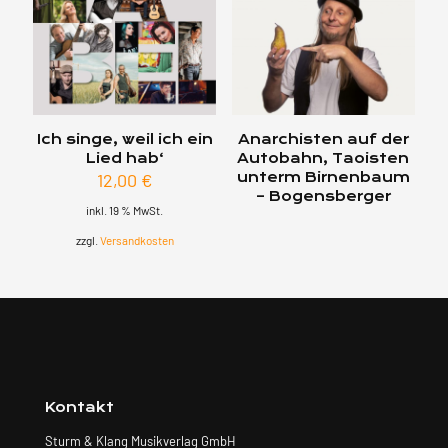
Ich singe, weil ich ein
Anarchisten auf der
Lied hab‘
Autobahn, Taoisten
12,00
€
unterm Birnenbaum
– Bogensberger
inkl. 19 % MwSt.
zzgl.
Versandkosten
Kontakt
Sturm & Klang Musikverlag GmbH