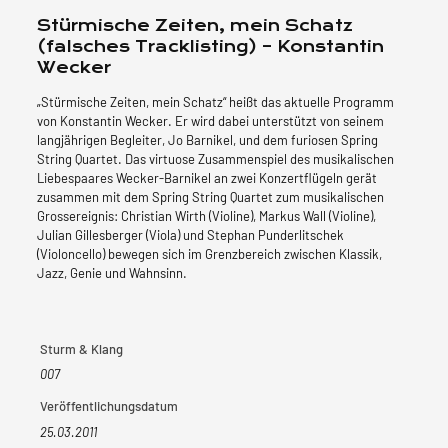
Schatz
Stürmische Zeiten, mein Schatz
(falsches
(falsches Tracklisting) – Konstantin
Tracklisting)
-
Wecker
Konstantin
„Stürmische Zeiten, mein Schatz“ heißt das aktuelle Programm
Wecker
von Konstantin Wecker. Er wird dabei unterstützt von seinem
Menge
langjährigen Begleiter, Jo Barnikel, und dem furiosen Spring
String Quartet. Das virtuose Zusammenspiel des musikalischen
Liebespaares Wecker-Barnikel an zwei Konzertflügeln gerät
zusammen mit dem Spring String Quartet zum musikalischen
Grossereignis: Christian Wirth (Violine), Markus Wall (Violine),
Julian Gillesberger (Viola) und Stephan Punderlitschek
(Violoncello) bewegen sich im Grenzbereich zwischen Klassik,
Jazz, Genie und Wahnsinn.
Sturm & Klang
007
Veröffentlichungsdatum
25.03.2011