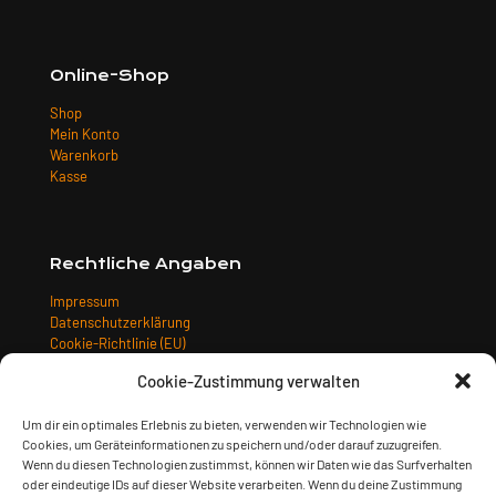
Online-Shop
Shop
Mein Konto
Warenkorb
Kasse
Rechtliche Angaben
Impressum
Datenschutzerklärung
Cookie-Richtlinie (EU)
Allgemeine Geschäftsbedingungen
Cookie-Zustimmung verwalten
Widerrufsbelehrung
Versandarten
Um dir ein optimales Erlebnis zu bieten, verwenden wir Technologien wie
Zahlungsarten
Cookies, um Geräteinformationen zu speichern und/oder darauf zuzugreifen.
Wenn du diesen Technologien zustimmst, können wir Daten wie das Surfverhalten
oder eindeutige IDs auf dieser Website verarbeiten. Wenn du deine Zustimmung