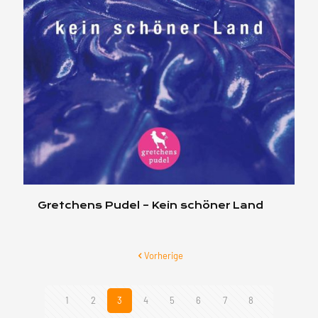
Gretchens Pudel – Kein schöner Land
Vorherige
1
2
3
4
5
6
7
8