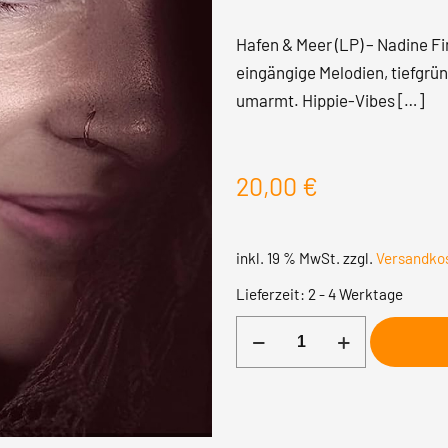
Hafen & Meer (LP) – Nadine F
eingängige Melodien, tiefgrü
umarmt. Hippie-Vibes
[…]
20,00
€
inkl. 19 % MwSt.
zzgl.
Versandko
Lieferzeit:
2 - 4 Werktage
Hafen
&
Meer
(LP)
-