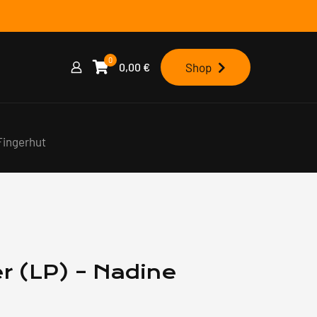
0
0,00
€
Shop
Fingerhut
r (LP) – Nadine