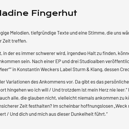
Nadine
Nadine Fingerhut
Fingerhut
Menge
ngige Melodien, tiefgründige Texte und eine Stimme, die uns w
 Zeit treffen.
t, in der es immer schwerer wird, irgendwo Halt zu finden, kön
kommen sein. Nach einer EP und drei Studioalben veröffentli
er““ in Konstantin Weckers Label Sturm & Klang, dessen Credo „
oller Variationen des Ankommens vor. Da gibt es das persönlic
dort hingehen wo ich will / Und trotzdem ist mein Herz nie lee
 auch alle, die glauben nicht, vielleicht niemals ankommen zu 
nsicherer Zeit festhalten? Im scheinbar hoffnungslosen „Weck m
rt / Und dich und mich aus dieser Dunkelheit führt.“