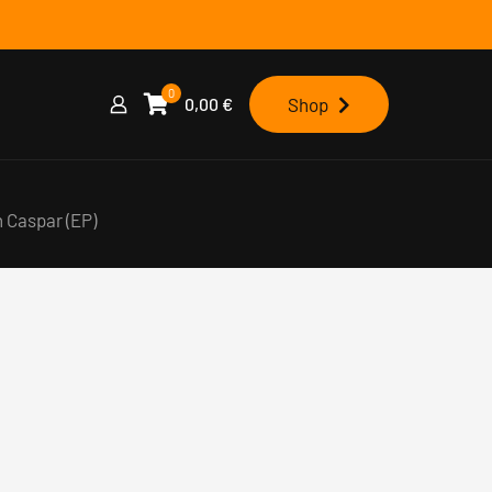
0
0,00
€
Shop
 Caspar (EP)