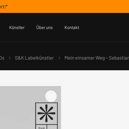
rt!*
Künstler
Über uns
Kontakt
Ds
S&K Labelkünstler
Mein einsamer Weg – Sebastian