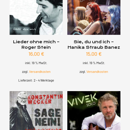
Lieder ohne mich –
Sie, du und ich –
Roger Stein
Hanika Straub Banez
16,00
€
15,00
€
inkl. 19 % MwSt.
inkl. 19 % MwSt.
zzgl.
Versandkosten
zzgl.
Versandkosten
Lieferzeit:
2 - 4 Werktage