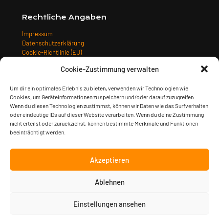
Rechtliche Angaben
Impressum
Datenschutzerklärung
Cookie-Richtlinie (EU)
Allgemeine Geschäftsbedingungen
Cookie-Zustimmung verwalten
Widerrufsbelehrung
Versandarten
Um dir ein optimales Erlebnis zu bieten, verwenden wir Technologien wie
Zahlungsarten
Cookies, um Geräteinformationen zu speichern und/oder darauf zuzugreifen.
Wenn du diesen Technologien zustimmst, können wir Daten wie das Surfverhalten
oder eindeutige IDs auf dieser Website verarbeiten. Wenn du deine Zustimmung
nicht erteilst oder zurückziehst, können bestimmte Merkmale und Funktionen
beeinträchtigt werden.
Akzeptieren
Ablehnen
© 2023 Sturm & Klang Musikverlag GmbH | gestaltet von
Kimsy
& Monty Designagentur
| alle Preise inkl. der gesetzlichen
MwSt.
Einstellungen ansehen