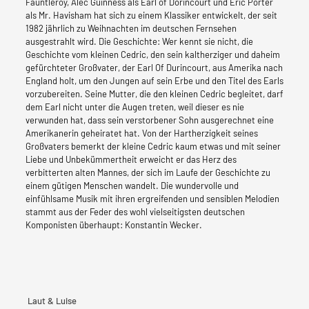
Fauntleroy, Alec Guinness als Earl of Dorincourt und Eric Porter
als Mr. Havisham hat sich zu einem Klassiker entwickelt, der seit
1982 jährlich zu Weihnachten im deutschen Fernsehen
ausgestrahlt wird. Die Geschichte: Wer kennt sie nicht, die
Geschichte vom kleinen Cedric, den sein kaltherziger und daheim
gefürchteter Großvater, der Earl Of Durincourt, aus Amerika nach
England holt, um den Jungen auf sein Erbe und den Titel des Earls
vorzubereiten. Seine Mutter, die den kleinen Cedric begleitet, darf
dem Earl nicht unter die Augen treten, weil dieser es nie
verwunden hat, dass sein verstorbener Sohn ausgerechnet eine
Amerikanerin geheiratet hat. Von der Hartherzigkeit seines
Großvaters bemerkt der kleine Cedric kaum etwas und mit seiner
Liebe und Unbekümmertheit erweicht er das Herz des
verbitterten alten Mannes, der sich im Laufe der Geschichte zu
einem gütigen Menschen wandelt. Die wundervolle und
einfühlsame Musik mit ihren ergreifenden und sensiblen Melodien
stammt aus der Feder des wohl vielseitigsten deutschen
Komponisten überhaupt: Konstantin Wecker.
Laut & Luise