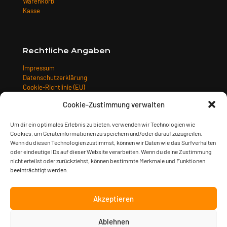
Warenkorb
Kasse
Rechtliche Angaben
Impressum
Datenschutzerklärung
Cookie-Richtlinie (EU)
Allgemeine Geschäftsbedingungen
Cookie-Zustimmung verwalten
Widerrufsbelehrung
Versandarten
Um dir ein optimales Erlebnis zu bieten, verwenden wir Technologien wie
Zahlungsarten
Cookies, um Geräteinformationen zu speichern und/oder darauf zuzugreifen.
Wenn du diesen Technologien zustimmst, können wir Daten wie das Surfverhalten
oder eindeutige IDs auf dieser Website verarbeiten. Wenn du deine Zustimmung
nicht erteilst oder zurückziehst, können bestimmte Merkmale und Funktionen
beeinträchtigt werden.
Akzeptieren
Ablehnen
© 2023 Sturm & Klang Musikverlag GmbH | gestaltet von
Kimsy