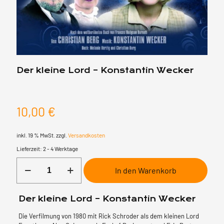
Der kleine Lord – Konstantin Wecker
10,00
€
inkl. 19 % MwSt.
zzgl.
Versandkosten
Lieferzeit:
2 - 4 Werktage
Der
In den Warenkorb
kleine
Lord
-
Der kleine Lord – Konstantin Wecker
Konstantin
Wecker
Die Verfilmung von 1980 mit Rick Schroder als dem kleinen Lord
Menge