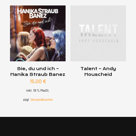
Sie, du und ich –
Talent – Andy
Hanika Straub Banez
Houscheid
15,00
€
inkl. 19 % MwSt.
zzgl.
Versandkosten