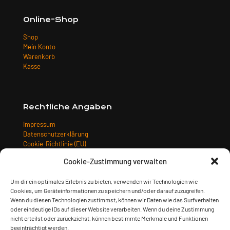
Online-Shop
Shop
Mein Konto
Warenkorb
Kasse
Rechtliche Angaben
Impressum
Datenschutzerklärung
Cookie-Richtlinie (EU)
Allgemeine Geschäftsbedingungen
Cookie-Zustimmung verwalten
Widerrufsbelehrung
Versandarten
Um dir ein optimales Erlebnis zu bieten, verwenden wir Technologien wie
Zahlungsarten
Cookies, um Geräteinformationen zu speichern und/oder darauf zuzugreifen.
Wenn du diesen Technologien zustimmst, können wir Daten wie das Surfverhalten
oder eindeutige IDs auf dieser Website verarbeiten. Wenn du deine Zustimmung
nicht erteilst oder zurückziehst, können bestimmte Merkmale und Funktionen
beeinträchtigt werden.