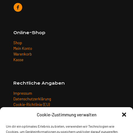
Online-Shop
Shop
Mein Konto
Warenkorb
Kasse
Rechtliche Angaben
Impressum
Datenschutzerklärung
Cookie-Richtlinie (EU)
Allgemeine Geschäftsbedingungen
Cookie-Zustimmung verwalten
Widerrufsbelehrung
Versandarten
Um dir ein optimales Erlebnis zu bieten, verwenden wir Technologien wie
Zahlungsarten
Cookies, um Geräteinformationen zu speichern und/oder darauf zuzugreifen.