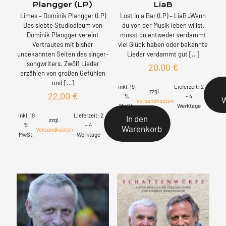
Plangger (LP)
LiaB
Limes – Dominik Plangger (LP)
Lost in a Bar (LP) – LiaB „Wenn
Das siebte Studioalbum von
du von der Musik leben willst,
Dominik Plangger vereint
musst du entweder verdammt
Vertrautes mit bisher
viel Glück haben oder bekannte
unbekannten Seiten des singer-
Lieder verdammt gut
[…]
songwriters. Zwölf Lieder
20,00
€
erzählen von großen Gefühlen
und
[…]
inkl. 19
Lieferzeit:
2
zzgl.
22,00
€
%
- 4
Versandkosten
MwSt.
Werktage
inkl. 19
Lieferzeit:
2
In den
zzgl.
%
- 4
Warenkorb
Versandkosten
MwSt.
Werktage