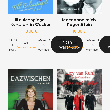
Till Eulenspiegel –
Lieder ohne mich –
Konstantin Wecker
Roger Stein
10,00
€
16,00
€
inkl. 19
Lieferzeit:
2
inkl. 19
Lieferzeit:
2
In den
zzgl.
zzgl.
%
- 4
%
- 4
Warenkorb
Versandkosten
Versandkosten
MwSt.
Werktage
MwSt.
Werktage