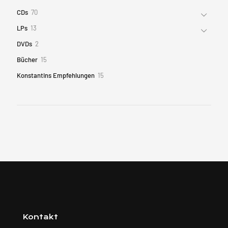
70
CDs
70
Produkte
13
LPs
13
Produkte
2
DVDs
2
Produkte
15
Bücher
15
Produkte
15
Konstantins Empfehlungen
15
Produkte
Kontakt