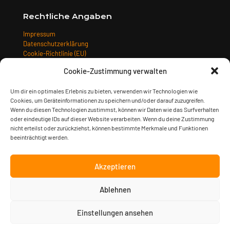
Rechtliche Angaben
Impressum
Datenschutzerklärung
Cookie-Richtlinie (EU)
Allgemeine Geschäftsbedingungen
Cookie-Zustimmung verwalten
Widerrufsbelehrung
Versandarten
Um dir ein optimales Erlebnis zu bieten, verwenden wir Technologien wie
Zahlungsarten
Cookies, um Geräteinformationen zu speichern und/oder darauf zuzugreifen.
Wenn du diesen Technologien zustimmst, können wir Daten wie das Surfverhalten
oder eindeutige IDs auf dieser Website verarbeiten. Wenn du deine Zustimmung
nicht erteilst oder zurückziehst, können bestimmte Merkmale und Funktionen
beeinträchtigt werden.
Akzeptieren
Ablehnen
© 2023 Sturm & Klang Musikverlag GmbH | gestaltet von
Kimsy
& Monty Designagentur
| alle Preise inkl. der gesetzlichen
MwSt.
Einstellungen ansehen