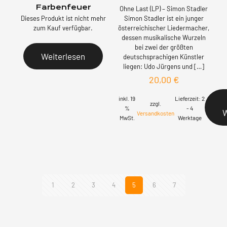
Farbenfeuer
Ohne Last (LP) – Simon Stadler
Dieses Produkt ist nicht mehr
Simon Stadler ist ein junger
zum Kauf verfügbar.
österreichischer Liedermacher,
dessen musikalische Wurzeln
bei zwei der größten
Weiterlesen
deutschsprachigen Künstler
liegen: Udo Jürgens und
[…]
20,00
€
inkl. 19
Lieferzeit:
2
zzgl.
%
- 4
Versandkosten
MwSt.
Werktage
1
2
3
4
5
6
7