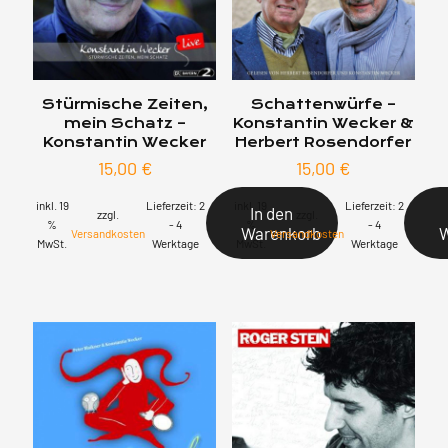
Stürmische Zeiten,
Schattenwürfe –
mein Schatz –
Konstantin Wecker &
Konstantin Wecker
Herbert Rosendorfer
15,00
€
15,00
€
inkl. 19
Lieferzeit:
2
inkl. 19
Lieferzeit:
2
In den
zzgl.
zzgl.
%
- 4
%
- 4
Warenkorb
Versandkosten
Versandkosten
MwSt.
Werktage
MwSt.
Werktage