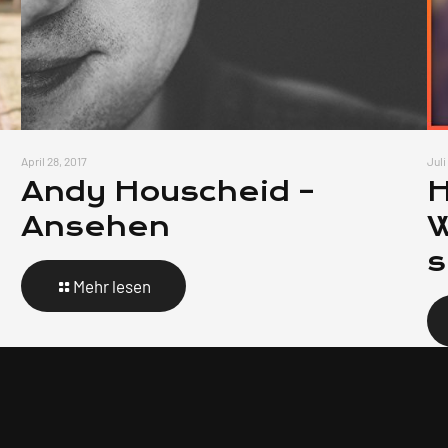
April 28, 2017
Juli
Andy Houscheid –
H
Ansehen
W
Mehr lesen