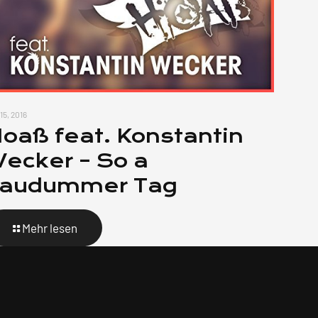
 15, 2016
oaß feat. Konstantin
ecker – So a
saudummer Tag
Mehr lesen