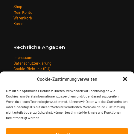
Shop
Mein Konto
Warenkorb
Kasse
Rechtliche Angaben
Impressum
Datenschutzerklärung
Cookie-Richtlinie (EU)
Allgemeine Geschäftsbedingungen
Cookie-Zustimmung verwalten
Widerrufsbelehrung
Versandarten
Um dir ein optimales Erlebnis zu bieten, verwenden wir Technologien wie
Zahlungsarten
Cookies, um Geräteinformationen zu speichern und/oder darauf zuzugreifen.
Wenn du diesen Technologien zustimmst, können wir Daten wie das Surfverhalten
oder eindeutige IDs auf dieser Website verarbeiten. Wenn du deine Zustimmung
nicht erteilst oder zurückziehst, können bestimmte Merkmale und Funktionen
beeinträchtigt werden.