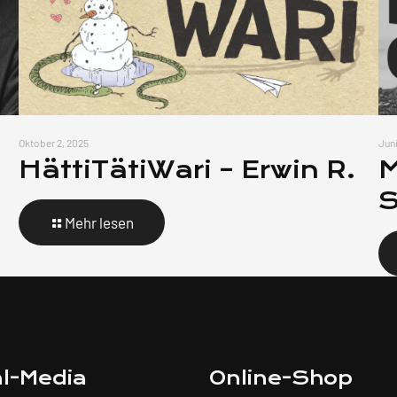
Oktober 2, 2025
Juni
HättiTätiWari – Erwin R.
M
S
Mehr lesen
al-Media
Online-Shop