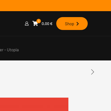
0
0,00
€
Shop
r – Utopia