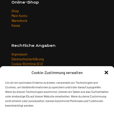
Online-Shop
Shop
Mein Konto
Warenkorb
Kasse
Rechtliche Angaben
Impressum
Datenschutzerklärung
Cookie-Richtlinie (EU)
Allgemeine Geschäftsbedingungen
Cookie-Zustimmung verwalten
Widerrufsbelehrung
Versandarten
Um dir ein optimales Erlebnis zu bieten, verwenden wir Technologien wie
Zahlungsarten
Cookies, um Geräteinformationen zu speichern und/oder darauf zuzugreifen.
Wenn du diesen Technologien zustimmst, können wir Daten wie das Surfverhalten
oder eindeutige IDs auf dieser Website verarbeiten. Wenn du deine Zustimmung
nicht erteilst oder zurückziehst, können bestimmte Merkmale und Funktionen
beeinträchtigt werden.