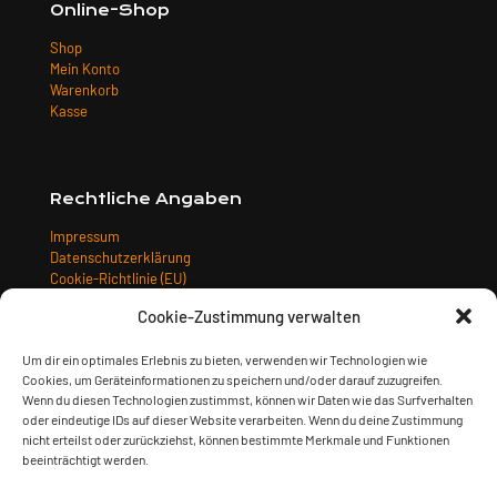
Online-Shop
Shop
Mein Konto
Warenkorb
Kasse
Rechtliche Angaben
Impressum
Datenschutzerklärung
Cookie-Richtlinie (EU)
Allgemeine Geschäftsbedingungen
Cookie-Zustimmung verwalten
Widerrufsbelehrung
Versandarten
Um dir ein optimales Erlebnis zu bieten, verwenden wir Technologien wie
Zahlungsarten
Cookies, um Geräteinformationen zu speichern und/oder darauf zuzugreifen.
Wenn du diesen Technologien zustimmst, können wir Daten wie das Surfverhalten
oder eindeutige IDs auf dieser Website verarbeiten. Wenn du deine Zustimmung
nicht erteilst oder zurückziehst, können bestimmte Merkmale und Funktionen
beeinträchtigt werden.