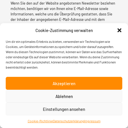
Wenn Sie den auf der Website angebotenen Newsletter beziehen
möchten, benötigen wir von Ihnen eine E-Mail-Adresse sowie
Informationen, welche uns die Überprüfung gestatten, dass Sie
der Inhaber der angegebenen E-Mail-Adresse und mit dem
Empfang des Newsletters einverstanden sind. Weitere Daten
Cookie-Zustimmung verwalten
werden nicht bzw. nur auf freiwilliger Basis erhoben. Für die
Abwicklung der Newsletter nutzen wir Newsletterdiensteanbieter,
die nachfolgend beschrieben werden.
Um dir ein optimales Erlebnis zu bieten, verwenden wir Technologien wie
Cookies, um Geräteinformationen zu speichern und/oder darauf zuzugreifen.
Mailchimp mit
Wenn du diesen Technologien zustimmst, können wir Daten wie das Surfverhalten
oder eindeutige IDs auf dieser Website verarbeiten. Wenn du deine Zustimmung
deaktivierter
nicht erteilst oder zurückziehst, können bestimmte Merkmale und Funktionen
Erfolgsmessung
beeinträchtigt werden.
Diese Website nutzt die Dienste von Mailchimp für den Versand
Akzeptieren
von Newslettern. Anbieter ist die Rocket Science Group LLC, 675
Ponce De Leon Ave NE, Suite 5000, Atlanta, GA 30308, USA.
Ablehnen
Mailchimp ist ein Dienst, mit dem u.a. der Versand von
Newslettern organisiert werden kann. Wenn Sie Daten zum
Einstellungen ansehen
Zwecke des Newsletterbezugs eingeben (z. B. E-Mail-Adresse),
werden diese auf den Servern von Mailchimp in den USA
Cookie-Richtlinie
Datenschutzerklärung
Impressum
gespeichert. Wir haben die Erfolgsmessung bei Mailchimp
deaktiviert, sodass Mailchimp ihr Verhalten beim Öffnen unserer