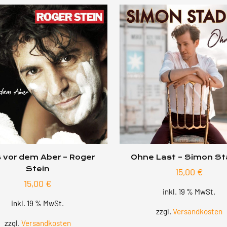
s vor dem Aber – Roger
Ohne Last – Simon St
Stein
15,00
€
15,00
€
inkl. 19 % MwSt.
inkl. 19 % MwSt.
zzgl.
Versandkosten
zzgl.
Versandkosten