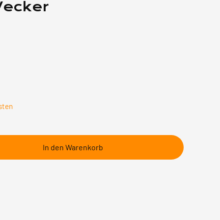
Wecker
sten
In den Warenkorb