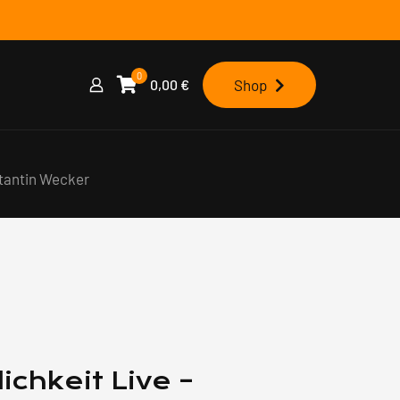
0
0,00
€
Shop
stantin Wecker
ichkeit Live –