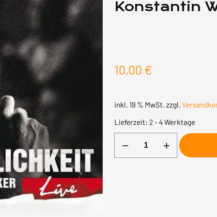
Konstantin 
10,00
€
inkl. 19 % MwSt.
zzgl.
Versandko
Lieferzeit:
2 - 4 Werktage
Wut
und
Zärtlichkeit
Live
-
Konstantin