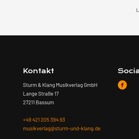
L
Kontakt
Soci
Sturm & Klang Musikverlag GmbH
Lange Straße 17
27211 Bassum
+49 421 205 394 93
musikverlag@sturm-und-klang.de