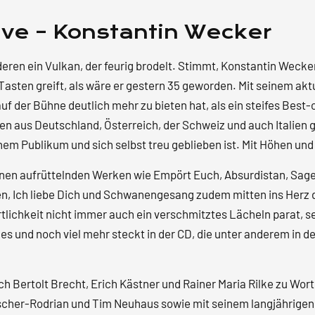
Wecker
Menge
Live – Konstantin Wecker
anderen ein Vulkan, der feurig brodelt. Stimmt, Konstantin Wecker
e Tasten greift, als wäre er gestern 35 geworden. Mit seinem a
f der Bühne deutlich mehr zu bieten hat, als ein steifes Best-
n aus Deutschland, Österreich, der Schweiz und auch Italien g
nem Publikum und sich selbst treu geblieben ist. Mit Höhen un
inen aufrüttelnden Werken wie Empört Euch, Absurdistan, Sage
n, Ich liebe Dich und Schwanengesang zudem mitten ins Herz 
rtlichkeit nicht immer auch ein verschmitztes Lächeln parat, se
es und noch viel mehr steckt in der CD, die unter anderem in de
h Bertolt Brecht, Erich Kästner und Rainer Maria Rilke zu Wor
ischer-Rodrian und Tim Neuhaus sowie mit seinem langjährigen