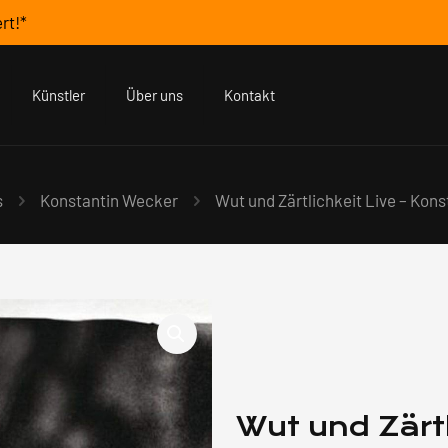
rt!*
Künstler
Über uns
Kontakt
s
Konstantin Wecker
Wut und Zärtlichkeit Live – Kon
Wut und Zärtl