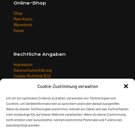
Online-Shop
Shop
Mein Konto
Warenkorb
Kasse
Rechtliche Angaben
Impressum
Datenschutzerklärung
Cookie-Richtlinie (EU)
Allgemeine Geschäftsbedingungen
Cookie-Zustimmung verwalten
Widerrufsbelehrung
Versandarten
Um dir ein optimales Erlebnis zu bieten, verwenden wir Technologien wie
Zahlungsarten
Cookies, um Geräteinformationen zu speichern und/oder darauf zuzugreifen.
Wenn du diesen Technologien zustimmst, können wir Daten wie das Surfverhalten
oder eindeutige IDs auf dieser Website verarbeiten. Wenn du deine Zustimmung
nicht erteilst oder zurückziehst, können bestimmte Merkmale und Funktionen
beeinträchtigt werden.