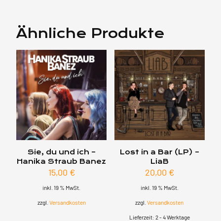
Ähnliche Produkte
Sie, du und ich –
Lost in a Bar (LP) –
Hanika Straub Banez
LiaB
15,00
€
20,00
€
inkl. 19 % MwSt.
inkl. 19 % MwSt.
zzgl.
Versandkosten
zzgl.
Versandkosten
Lieferzeit:
2 - 4 Werktage