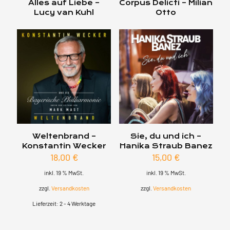
Alles auf Liebe –
Corpus Delicti – Milian
Lucy van Kuhl
Otto
Weltenbrand –
Sie, du und ich –
Konstantin Wecker
Hanika Straub Banez
18,00
€
15,00
€
inkl. 19 % MwSt.
inkl. 19 % MwSt.
zzgl.
Versandkosten
zzgl.
Versandkosten
Lieferzeit:
2 - 4 Werktage