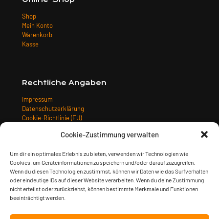
Shop
Mein Konto
Warenkorb
Kasse
Rechtliche Angaben
Impressum
Datenschutzerklärung
Cookie-Richtlinie (EU)
Allgemeine Geschäftsbedingungen
Cookie-Zustimmung verwalten
Widerrufsbelehrung
Versandarten
Um dir ein optimales Erlebnis zu bieten, verwenden wir Technologien wie
Zahlungsarten
Cookies, um Geräteinformationen zu speichern und/oder darauf zuzugreifen.
Wenn du diesen Technologien zustimmst, können wir Daten wie das Surfverhalten
oder eindeutige IDs auf dieser Website verarbeiten. Wenn du deine Zustimmung
nicht erteilst oder zurückziehst, können bestimmte Merkmale und Funktionen
beeinträchtigt werden.