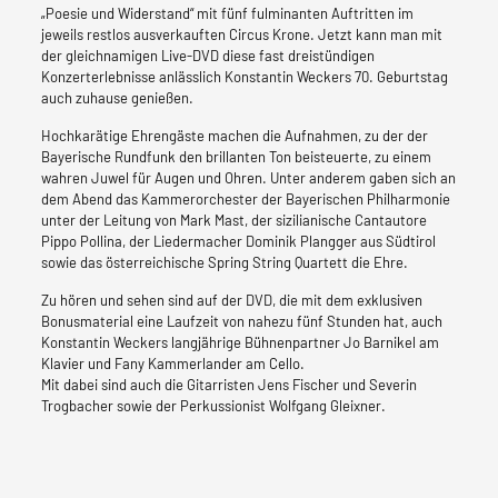
„Poesie und Widerstand“ mit fünf fulminanten Auftritten im
jeweils restlos ausverkauften Circus Krone. Jetzt kann man mit
der gleichnamigen Live-DVD diese fast dreistündigen
Konzerterlebnisse anlässlich Konstantin Weckers 70. Geburtstag
auch zuhause genießen.
Hochkarätige Ehrengäste machen die Aufnahmen, zu der der
Bayerische Rundfunk den brillanten Ton beisteuerte, zu einem
wahren Juwel für Augen und Ohren. Unter anderem gaben sich an
dem Abend das Kammerorchester der Bayerischen Philharmonie
unter der Leitung von Mark Mast, der sizilianische Cantautore
Pippo Pollina, der Liedermacher Dominik Plangger aus Südtirol
sowie das österreichische Spring String Quartett die Ehre.
Zu hören und sehen sind auf der DVD, die mit dem exklusiven
Bonusmaterial eine Laufzeit von nahezu fünf Stunden hat, auch
Konstantin Weckers langjährige Bühnenpartner Jo Barnikel am
Klavier und Fany Kammerlander am Cello.
Mit dabei sind auch die Gitarristen Jens Fischer und Severin
Trogbacher sowie der Perkussionist Wolfgang Gleixner.