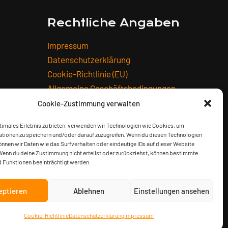
Rechtliche Angaben
Impressum
Datenschutzerklärung
Cookie-Richtlinie (EU)
Allgemeine Geschäftsbedingungen
Widerrufsbelehrung
Cookie-Zustimmung verwalten
Versandarten
timales Erlebnis zu bieten, verwenden wir Technologien wie Cookies, um
Zahlungsarten
tionen zu speichern und/oder darauf zuzugreifen. Wenn du diesen Technologien
nnen wir Daten wie das Surfverhalten oder eindeutige IDs auf dieser Website
Wenn du deine Zustimmung nicht erteilst oder zurückziehst, können bestimmte
 Funktionen beeinträchtigt werden.
eptieren
Ablehnen
Einstellungen ansehen
zlichen MwSt.
Cookie-Richtlinie
Datenschutzerklärung
Impressum