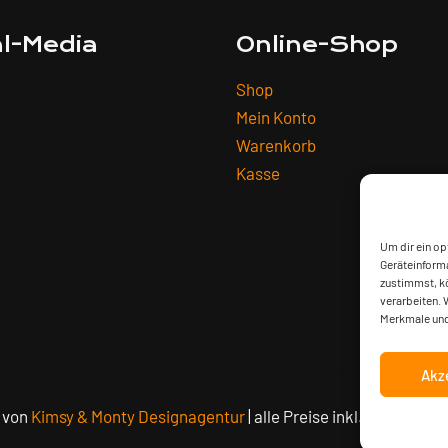
al-Media
Online-Shop
Shop
Mein Konto
Warenkorb
Kasse
Um dir ein op
Geräteinforma
zustimmst, kö
verarbeiten. 
Merkmale und
Akz
t von
Kimsy & Monty Designagentur
| alle Preise inkl. der geset