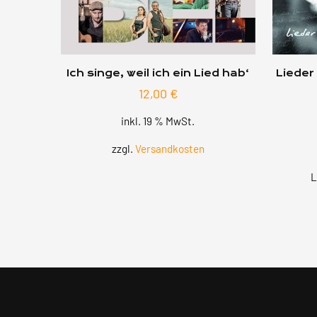
Ich singe, weil ich ein Lied hab‘
Lieder
12,00
€
inkl. 19 % MwSt.
zzgl.
Versandkosten
L