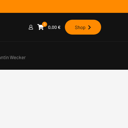
0
0,00
€
Shop
antin Wecker