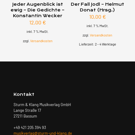
Jeder Augenblick ist
Der Fall Jodl – Helmut
ewig – Die Gedichte –
Donat (Hrsg.)
Konstantin Wecker
10,00
€
12,00
€
inkl. 7 % MwSt.
inkl. 7 % MwSt.
zzgl.
Versandkosten
zzgl.
Versandkosten
Lieferzeit:
2 - 4 Werktage
Kontakt
Sturm & Klang Musikverlag GmbH
Lange Straße 17
27211 Bassum
+49 421 205 394 93
musikverlag@sturm-und-klang.de