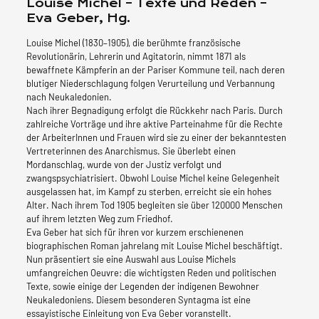
Louise Michel – Texte und Reden –
und
Eva Geber, Hg.
Reden
-
Louise Michel (1830–1905), die berühmte französische
Eva
Revolutionärin, Lehrerin und Agitatorin, nimmt 1871 als
Geber,
bewaffnete Kämpferin an der Pariser Kommune teil, nach deren
Hg.
blutiger Niederschlagung folgen Verurteilung und Verbannung
Menge
nach Neukaledonien.
Nach ihrer Begnadigung erfolgt die Rückkehr nach Paris. Durch
zahlreiche Vorträge und ihre aktive Parteinahme für die Rechte
der ArbeiterInnen und Frauen wird sie zu einer der bekanntesten
Vertreterinnen des Anarchismus. Sie überlebt einen
Mordanschlag, wurde von der Justiz verfolgt und
zwangspsychiatrisiert. Obwohl Louise Michel keine Gelegenheit
ausgelassen hat, im Kampf zu sterben, erreicht sie ein hohes
Alter. Nach ihrem Tod 1905 begleiten sie über 120000 Menschen
auf ihrem letzten Weg zum Friedhof.
Eva Geber hat sich für ihren vor kurzem erschienenen
biographischen Roman jahrelang mit Louise Michel beschäftigt.
Nun präsentiert sie eine Auswahl aus Louise Michels
umfangreichen Oeuvre: die wichtigsten Reden und politischen
Texte, sowie einige der Legenden der indigenen Bewohner
Neukaledoniens. Diesem besonderen Syntagma ist eine
essayistische Einleitung von Eva Geber voranstellt.