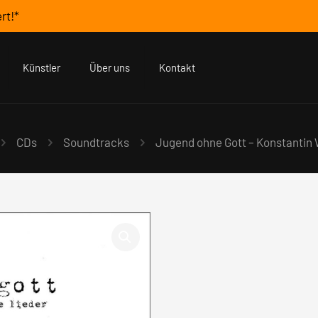
rt!*
Künstler
Über uns
Kontakt
CDs
Soundtracks
Jugend ohne Gott – Konstantin