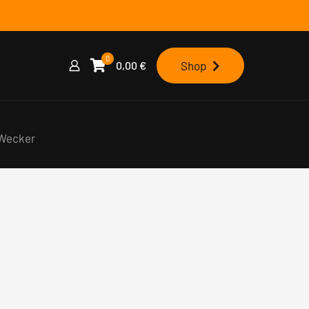
0
0,00
€
Shop
 Wecker