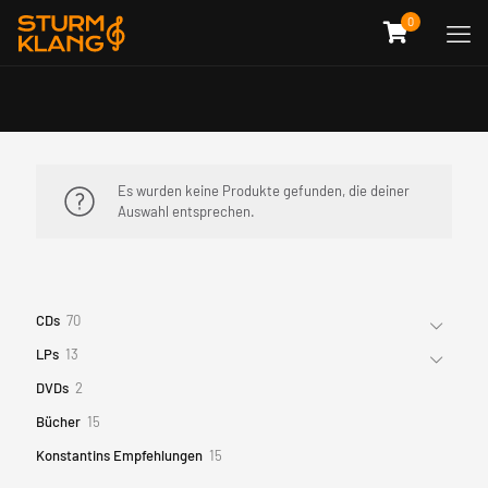
0
Es wurden keine Produkte gefunden, die deiner
Auswahl entsprechen.
70
CDs
70
Produkte
13
LPs
13
Produkte
2
DVDs
2
Produkte
15
Bücher
15
Produkte
15
Konstantins Empfehlungen
15
Produkte